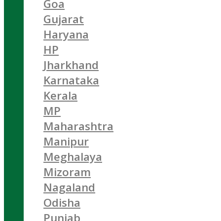
Goa
Gujarat
Haryana
HP
Jharkhand
Karnataka
Kerala
MP
Maharashtra
Manipur
Meghalaya
Mizoram
Nagaland
Odisha
Punjab