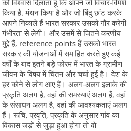
को विश्‍वास दिलाता हूं कि आपने जो विचार-विमर्श
किया है, मंथन किया है और जो बिंदु छांट करके
आपने निकाले हैं भारत सरकार उसको गौर करेगी
गंभीरता से लेगी। और उसमें से जितने करणीय
मुद्दे हैं, reference points हैं उसको भारत
सरकार की योजनाओं में समाहित करते हुए कई
वर्षों के बाद इतने बड़े फोरम में भारत के ग्रामीण
जीवन के विषय में चिंतन और चर्चा हुई है। देश के
हर कोने से लोग आए हैं। अलग-अलग इलाके की
प्रकृति अलग है, वहां की समस्‍याएं अलग हैं, वहां
के संसाधन अलग है, वहां की आवश्‍यकताएं अलग
हैं। रूचि, प्रवृति, प्रकृति के अनुसार गांव का
विकास जड़ों से जुड़ा हुआ होगा तो वो