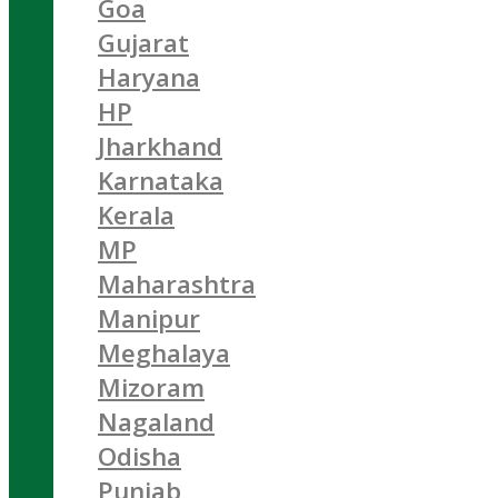
Goa
Gujarat
Haryana
HP
Jharkhand
Karnataka
Kerala
MP
Maharashtra
Manipur
Meghalaya
Mizoram
Nagaland
Odisha
Punjab