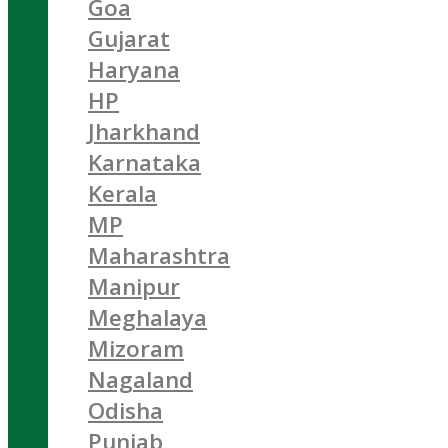
Goa
Gujarat
Haryana
HP
Jharkhand
Karnataka
Kerala
MP
Maharashtra
Manipur
Meghalaya
Mizoram
Nagaland
Odisha
Punjab